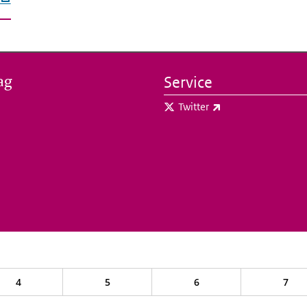
ag
Service
(externe link)
Twitter
4
5
6
7