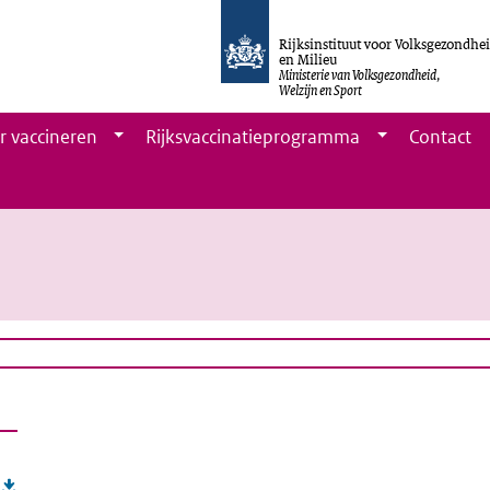
Rijksinstituut voor Volksgezondhe
en Milieu
Ministerie van Volksgezondheid,
Welzijn en Sport
r vaccineren
Rijksvaccinatieprogramma
Contact