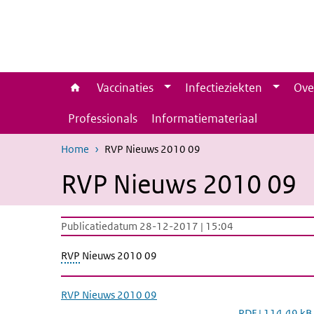
Overslaan en naar de inhoud gaan
Direct naar de hoofdnavigatie
Vaccinaties
Infectieziekten
Ove
Professionals
Informatiemateriaal
Home
RVP Nieuws 2010 09
RVP Nieuws 2010 09
Publicatiedatum 28-12-2017 | 15:04
RVP
Nieuws 2010 09
RVP Nieuws 2010 09
PDF | 114,49 kB