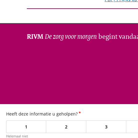
De zorg voor morgen
begint vanda
RIVM
*
Heeft deze informatie u geholpen?
1
2
3
Helemaal niet