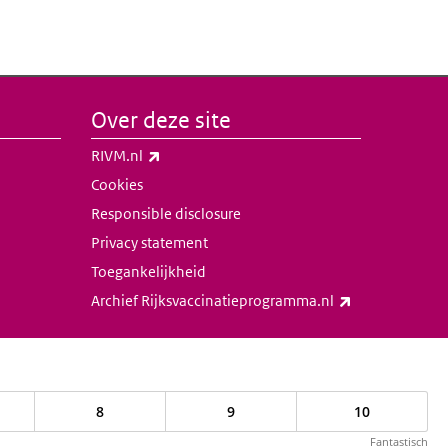
Over deze site
(externe link)
RIVM.nl
Cookies
Responsible disclosure
Privacy statement
Toegankelijkheid
(externe link)
Archief Rijksvaccinatieprogramma.nl
8
9
10
Fantastisch