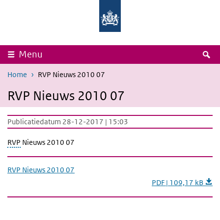
Overslaan en naar de inhoud gaan
Direct naar de hoofdnavigatie
Rijksinstituut
Ministerie
voor
van
Volksgezondheid
Volksgezondheid,
en
Welzijn
Milieu
en
Sport
Z
Menu
Home
RVP Nieuws 2010 07
RVP Nieuws 2010 07
Publicatiedatum 28-12-2017 | 15:03
RVP
Nieuws 2010 07
RVP Nieuws 2010 07
PDF | 109,17 kB