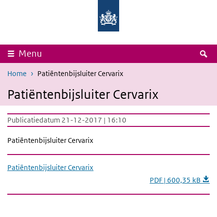
Overslaan en naar de inhoud gaan
Direct naar de hoofdnavigatie
Rijksinstituut
Ministerie
voor
van
Volksgezondheid
Volksgezondheid,
en
Welzijn
Milieu
en
Sport
Z
Menu
Home
Patiëntenbijsluiter Cervarix
Patiëntenbijsluiter Cervarix
Publicatiedatum 21-12-2017 | 16:10
Patiëntenbijsluiter Cervarix
Patiëntenbijsluiter Cervarix
PDF | 600,35 kB