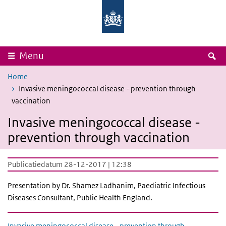
Overslaan en naar de inhoud gaan
Direct naar de hoofdnavigatie
Rijksinstituut
Ministerie
voor
van
Volksgezondheid
Volksgezondheid,
en
Welzijn
Milieu
en
Sport
Z
Menu
Home
Invasive meningococcal disease - prevention through
vaccination
Invasive meningococcal disease -
prevention through vaccination
Publicatiedatum 28-12-2017 | 12:38
Presentation by Dr. Shamez Ladhanim, Paediatric Infectious
Diseases Consultant, Public Health England.
Invasive meningococcal disease - prevention through