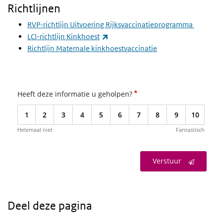
Richtlijnen
RVP-richtlijn Uitvoering Rijksvaccinatieprogramma
(externe link)
LCI-richtlijn Kinkhoest
Richtlijn Maternale kinkhoestvaccinatie
*
Heeft deze informatie u geholpen?
1
2
3
4
5
6
7
8
9
10
Helemaal niet
Fantastisch
Verstuur
Deel deze pagina