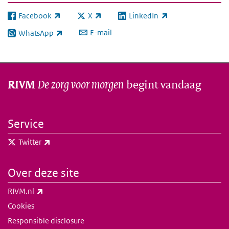
Facebook
X
LinkedIn
(externe link)
(externe link)
(externe link)
E-mail
WhatsApp
(externe link)
De zorg voor morgen
begint vandaag
RIVM
Service
(externe link)
Twitter
Over deze site
(externe link)
RIVM.nl
Cookies
Responsible disclosure