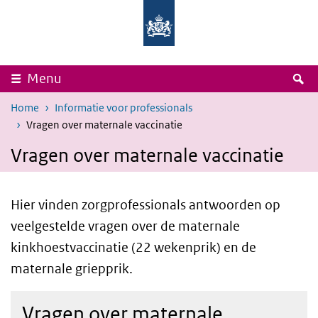
Overslaan en naar de inhoud gaan
Direct naar de hoofdnavigatie
Rijksinstituut
Ministerie
voor
van
Volksgezondheid
Volksgezondheid,
en
Welzijn
Milieu
en
Sport
Z
Menu
Home
Informatie voor professionals
Vragen over maternale vaccinatie
Vragen over maternale vaccinatie
Hier vinden zorgprofessionals antwoorden op
veelgestelde vragen over de maternale
kinkhoestvaccinatie (22 wekenprik) en de
maternale griepprik.
Vragen over maternale