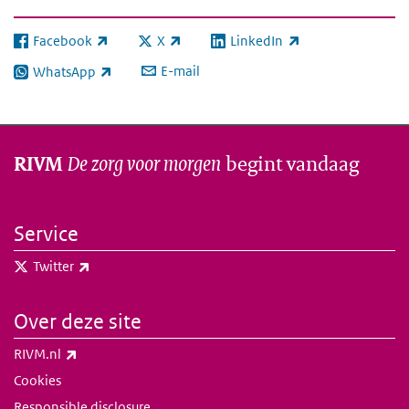
Facebook
X
LinkedIn
(externe link)
(externe link)
(externe link)
E-mail
WhatsApp
(externe link)
De zorg voor morgen
begint vandaag
RIVM
Service
(externe link)
Twitter
Over deze site
(externe link)
RIVM.nl
Cookies
Responsible disclosure