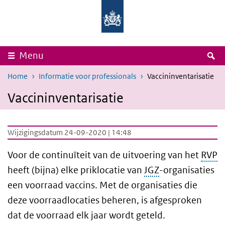
Overslaan en naar de inhoud gaan
Direct naar de hoofdnavigatie
Rijksinstituut
Ministerie
voor
van
Volksgezondheid
Volksgezondheid,
en
Welzijn
Milieu
en
Sport
Z
Menu
Home
Informatie voor professionals
Vaccininventarisatie
Vaccininventarisatie
Wijzigingsdatum 24-09-2020 | 14:48
Voor de continuïteit van de uitvoering van het
RVP
heeft (bijna) elke priklocatie van
JGZ
-organisaties
een voorraad vaccins. Met de organisaties die
deze voorraadlocaties beheren, is afgesproken
dat de voorraad elk jaar wordt geteld.