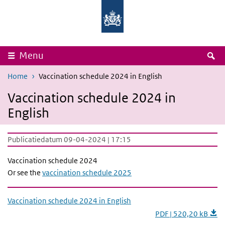
Overslaan en naar de inhoud gaan
Direct naar de hoofdnavigatie
Rijksinstituut
Ministerie
voor
van
Volksgezondheid
Volksgezondheid,
en
Welzijn
Milieu
en
Sport
Z
Menu
Home
Vaccination schedule 2024 in English
Vaccination schedule 2024 in
English
Publicatiedatum 09-04-2024 | 17:15
Vaccination schedule 2024
Or see the
vaccination schedule 2025
Vaccination schedule 2024 in English
PDF | 520,20 kB