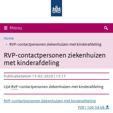
Overslaan en naar de inhoud gaan
Direct naar de hoofdnavigatie
Rijksinstituut
Ministerie
voor
van
Volksgezondheid
Volksgezondheid,
en
Welzijn
Milieu
en
Sport
Z
Menu
Home
RVP-contactpersonen ziekenhuizen met kinderafdeling
RVP-contactpersonen ziekenhuizen
met kinderafdeling
Publicatiedatum 13-02-2020 | 13:17
Lijst
RVP
-contactpersonen ziekenhuizen met kinderafdeling
RVP-contactpersonen ziekenhuizen met kinderafdeling
PDF | 109,58 kB