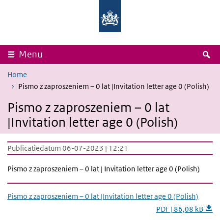
Overslaan en naar de inhoud gaan
Direct naar de hoofdnavigatie
Rijksinstituut
Ministerie
voor
van
Volksgezondheid
Volksgezondheid,
en
Welzijn
Milieu
en
Sport
Z
Menu
Home
Pismo z zaproszeniem – 0 lat |Invitation letter age 0 (Polish)
Pismo z zaproszeniem – 0 lat
|Invitation letter age 0 (Polish)
Publicatiedatum 06-07-2023 | 12:21
Pismo z zaproszeniem – 0 lat |
Invitation letter age 0 (Polish)
Pismo z zaproszeniem – 0 lat |Invitation letter age 0 (Polish)
PDF | 86,08 kB