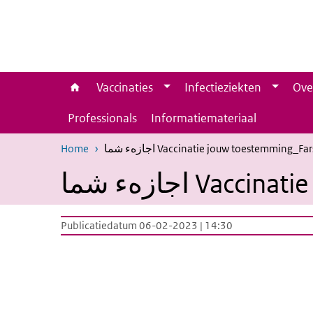
Overslaan en naar de inhoud gaan
Direct naar de hoofdnavigatie
Vaccinaties
Infectieziekten
Ove
Professionals
Informatiemateriaal
Home
اجازهء شما Vaccinatie jouw toestemming_Far
اجازهء شما Va
Publicatiedatum 06-02-2023 | 14:30