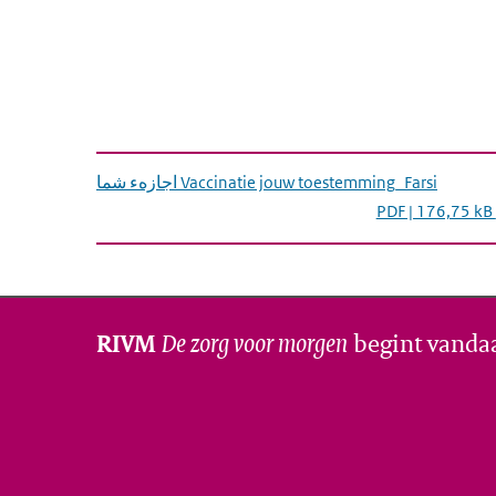
اجازهء شما Vaccinatie jouw toestemming_Farsi
PDF | 176,75 kB
De zorg voor morgen
begint vanda
RIVM