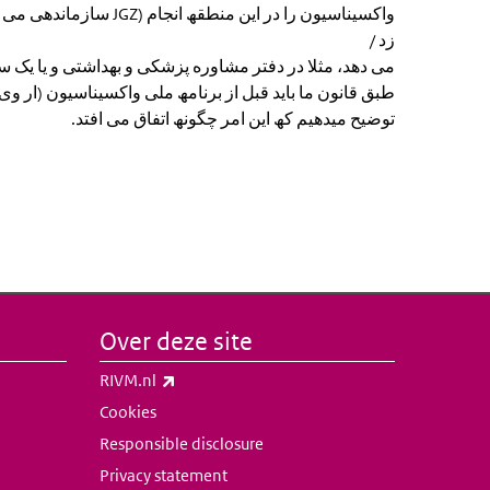
واکسیناسیون را در این منطقھ انجام (JGZ سازماندھی می کند. مرکزمراقبت ھای بھداشتی نوجوانان (جی ج
زد /
می دھد، مثلا در دفتر مشاوره پزشکی و بھداشتی و یا یک.
طبق قانون ما باید قبل از برنامھ ملی واکسیناسیون (ار وی پ
توضیح میدھیم کھ این امر چگونھ اتفاق می افتد.
Over deze site
(externe link)
RIVM.nl
Cookies
Responsible disclosure
Privacy statement