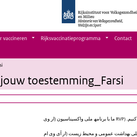
Rijksinstituut voor Volksgezondhe
en Milieu
Ministerie van Volksgezondheid,
Welzijn en Sport
r vaccineren
Rijksvaccinatieprogramma
Contact
si
ccinatie jouw toestemming_Farsi
ظت می کنیم