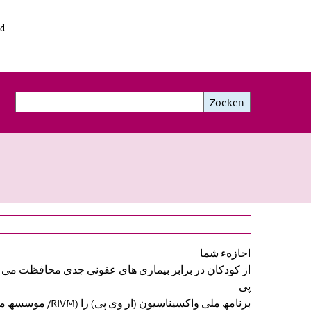
id
Zoeken
Zoeken
اجازهء شما
از کودکان در برابر بیماری ھای عفونی جدی محاف. (RVP ما با برنامھ ملی واکسیناسیون (ار وی
پی
برنامھ ملی واکسیناسیون (ار وی پی) را (RIVM/ موسسھ ملی بھداشت عمومی و محیط زیست (ار آی وی ام