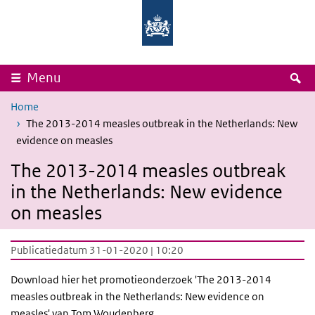
Overslaan en naar de inhoud gaan
Direct naar de hoofdnavigatie
Rijksinstituut
Ministerie
voor
van
Volksgezondheid
Volksgezondheid,
en
Welzijn
Milieu
en
Sport
Z
Menu
Home
The 2013-2014 measles outbreak in the Netherlands: New
evidence on measles
The 2013-2014 measles outbreak
in the Netherlands: New evidence
on measles
Publicatiedatum 31-01-2020 | 10:20
Download hier het promotieonderzoek 'The 2013-2014
measles outbreak in the Netherlands: New evidence on
measles' van Tom Woudenberg.