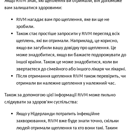
Якщо RIVM знає, які щеплення ви отримали, він допоможе
вам залишатися здоровими:
RIVM нагадає вам про щеплення, яке ви ще не
зробили.
Також стає простіше запросити у RIVM перегляд всіх
щеплень, які ви отримали. Наприклад, це корисно,
якщо ви загубили вашу довідку про щеплення. Це
може знадобитися, якщо ви бажаєте подорожувати до
іншої країни. Також це може знадобитися, коли ви
звертаєтеся до сімейного або іншого лікаря чи лікарні.
Після отримання щеплення RIVM також перевірить, чи
отримали ви належне щеплення у належний час.
Також за допомогою цієї інформації RIVM може пильно
слідкувати за здоров'ям суспільства:
Якщо у Нідерланди потрапить інфекційне
захворювання, RIVM вже буде знати точно, скільки
людей отримали щеплення та хто вони такі. Таким