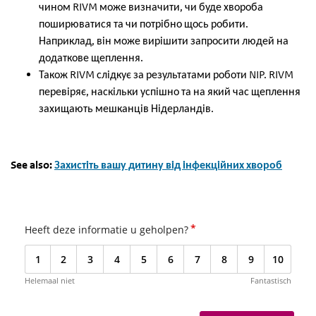
чином RIVM може визначити, чи буде хвороба
поширюватися та чи потрібно щось робити.
Наприклад, він може вирішити запросити людей на
додаткове щеплення.
Також RIVM слідкує за результатами роботи NIP. RIVM
перевіряє, наскільки успішно та на який час щеплення
захищають мешканців Нідерландів.
See also:
Захистіть вашу дитину від інфекційних хвороб
*
Heeft deze informatie u geholpen?
1
2
3
4
5
6
7
8
9
10
Helemaal niet
Fantastisch