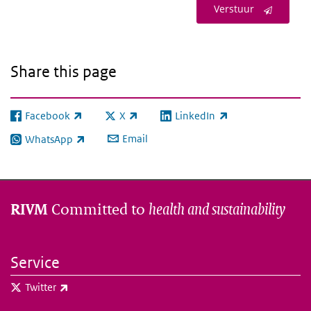
Verstuur
Share this page
Facebook
X
LinkedIn
(link is external)
(link is external)
(link is external)
Email
WhatsApp
(link is external)
Committed to
health and sustainability
RIVM
Service
(link is external)
Twitter