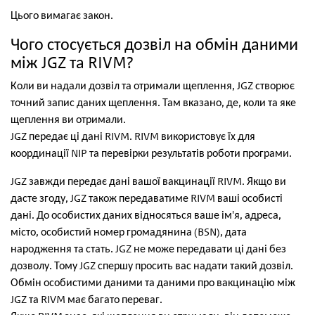
Цього вимагає закон.
Чого стосується дозвіл на обмін даними
між JGZ та RIVM?
Коли ви надали дозвіл та отримали щеплення, JGZ створює
точний запис даних щеплення. Там вказано, де, коли та яке
щеплення ви отримали.
JGZ передає ці дані RIVM. RIVM використовує їх для
координації NIP та перевірки результатів роботи програми.
JGZ завжди передає дані вашої вакцинації RIVM. Якщо ви
дасте згоду, JGZ також передаватиме RIVM ваші особисті
дані. До особистих даних відносяться ваше ім'я, адреса,
місто, особистий номер громадянина (BSN), дата
народження та стать. JGZ не може передавати ці дані без
дозволу. Тому JGZ спершу просить вас надати такий дозвіл.
Обмін особистими даними та даними про вакцинацію між
JGZ та RIVM має багато переваг.