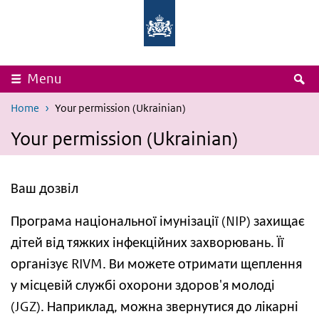
Skip to main content
Skip to main navigation
National
Ministry
Institute
of
for
Health,
Public
Welfare
Health
and
and
Sport
S
Menu
the
Environment
Home
Your permission (Ukrainian)
Your permission (Ukrainian)
Ваш дозвіл
Програма національної імунізації (NIP) захищає
дітей від тяжких інфекційних захворювань. Її
організує RIVM. Ви можете отримати щеплення
у місцевій службі охорони здоров'я молоді
(JGZ). Наприклад, можна звернутися до лікарні