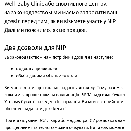
Well-Baby Clinic або спортивного центру.
За законодавством ми маємо запросити ваш
дозвіл перед тим, як ви візьмете участь у NIP.
Далі ми пояснимо, як це працює.
Два дозволи для NIP
За законодавством нам потрібний дозвіл на наступне:
надання щеплень та
обмін даними між JGZ та RIVM.
Ви маєте знати, що означає надання дозволу. Тому разом з
кожним запрошенням на вакцинацію RIVM надсилає буклет.
У цьому буклеті наведена інформація. Ви можете прийняти
рішення, надавати дозвіл чи ні.
При відвідуванні JGZ лікар або медсестра JGZ розповість вам
про щеплення та те, чого можна очікувати. Ви також можете